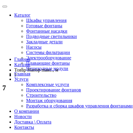
Каталог
Шкафы управления
Готовые фонтаны
Фонтанные насадки
Подводные светильники
Закладные детали
Насосы
Системы фильтрации
Электрооборудование
Главная
Плавающие фонтаны
Каталог
Пешеходные модули
Товар Напор maкс., м
Главная
7
Услуги
Комплексные услуги
7
Проектирование фонтанов
Строительство
Монтаж оборудования
Разработка и сборка шкафов управления фонтанами
О компании
Новости
Доставка \ Оплата
Контакты