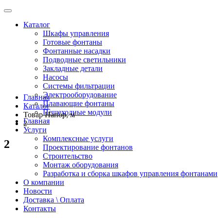
Каталог
Шкафы управления
Готовые фонтаны
Фонтанные насадки
Подводные светильники
Закладные детали
Насосы
Системы фильтрации
Электрооборудование
Главная
Плавающие фонтаны
Каталог
Пешеходные модули
Товар Напор, м
Главная
2
Услуги
Комплексные услуги
2
Проектирование фонтанов
Строительство
Монтаж оборудования
Разработка и сборка шкафов управления фонтанами
О компании
Новости
Доставка \ Оплата
Контакты