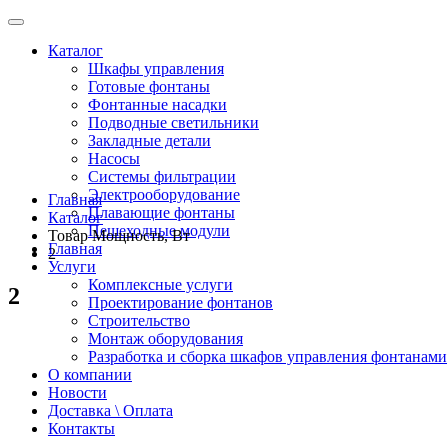
Каталог
Шкафы управления
Готовые фонтаны
Фонтанные насадки
Подводные светильники
Закладные детали
Насосы
Системы фильтрации
Электрооборудование
Главная
Плавающие фонтаны
Каталог
Пешеходные модули
Товар Мощность, Вт
Главная
2
Услуги
Комплексные услуги
2
Проектирование фонтанов
Строительство
Монтаж оборудования
Разработка и сборка шкафов управления фонтанами
О компании
Новости
Доставка \ Оплата
Контакты