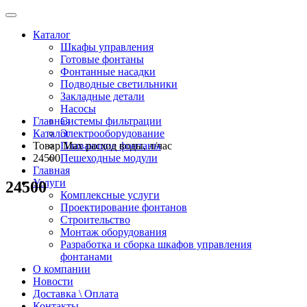
Каталог
Шкафы управления
Готовые фонтаны
Фонтанные насадки
Подводные светильники
Закладные детали
Насосы
Главная
Системы фильтрации
Каталог
Электрооборудование
Товар Max расход воды, л/час
Плавающие фонтаны
24500
Пешеходные модули
Главная
Услуги
24500
Комплексные услуги
Проектирование фонтанов
Строительство
Монтаж оборудования
Разработка и сборка шкафов управления
фонтанами
О компании
Новости
Доставка \ Оплата
Контакты