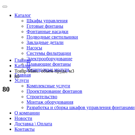
Каталог
Шкафы управления
Готовые фонтаны
Фонтанные насадки
Подводные светильники
Закладные детали
Насосы
Системы фильтрации
Электрооборудование
Главная
Плавающие фонтаны
Каталог
Пешеходные модули
Товар Макс. объем пруда, м3
Главная
80
Услуги
Комплексные услуги
80
Проектирование фонтанов
Строительство
Монтаж оборудования
Разработка и сборка шкафов управления фонтанами
О компании
Новости
Доставка \ Оплата
Контакты