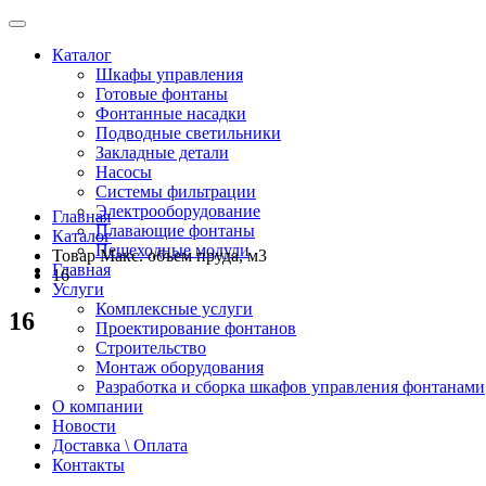
Каталог
Шкафы управления
Готовые фонтаны
Фонтанные насадки
Подводные светильники
Закладные детали
Насосы
Системы фильтрации
Электрооборудование
Главная
Плавающие фонтаны
Каталог
Пешеходные модули
Товар Макс. объем пруда, м3
Главная
16
Услуги
Комплексные услуги
16
Проектирование фонтанов
Строительство
Монтаж оборудования
Разработка и сборка шкафов управления фонтанами
О компании
Новости
Доставка \ Оплата
Контакты