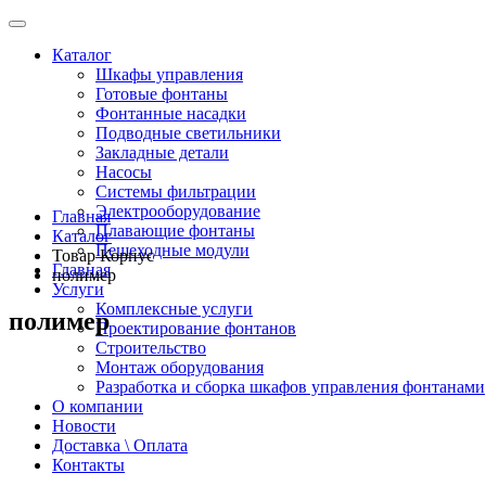
Каталог
Шкафы управления
Готовые фонтаны
Фонтанные насадки
Подводные светильники
Закладные детали
Насосы
Системы фильтрации
Электрооборудование
Главная
Плавающие фонтаны
Каталог
Пешеходные модули
Товар Корпус
Главная
полимер
Услуги
Комплексные услуги
полимер
Проектирование фонтанов
Строительство
Монтаж оборудования
Разработка и сборка шкафов управления фонтанами
О компании
Новости
Доставка \ Оплата
Контакты