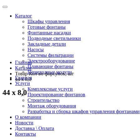
Каталог
Шкафы управления
Готовые фонтаны
Фонтанные насадки
Подводные светильники
Закладные детали
Насосы
Системы фильтрации
Электрооборудование
Главная
Плавающие фонтаны
Каталог
Пешеходные модули
Товар Кол-во форсунок, шт
Главная
44 х 8,0
Услуги
Комплексные услуги
44 х 8,0
Проектирование фонтанов
Строительство
Монтаж оборудования
Разработка и сборка шкафов управления фонтанами
О компании
Новости
Доставка \ Оплата
Контакты