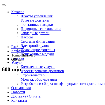
Каталог
Шкафы управления
Готовые фонтаны
Фонтанные насадки
Подводные светильники
Закладные детали
Насосы
Системы фильтрации
Электрооборудование
Главная
Плавающие фонтаны
Каталог
Пешеходные модули
Товар Диаметр
Главная
600 mm
Услуги
Комплексные услуги
600 mm
Проектирование фонтанов
Строительство
Монтаж оборудования
Разработка и сборка шкафов управления фонтанами
О компании
Новости
Доставка \ Оплата
Контакты