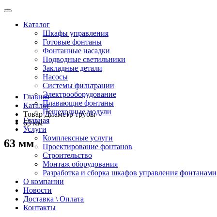
Каталог
Шкафы управления
Готовые фонтаны
Фонтанные насадки
Подводные светильники
Закладные детали
Насосы
Системы фильтрации
Электрооборудование
Главная
Плавающие фонтаны
Каталог
Пешеходные модули
Товар Диаметр трубы
Главная
63 мм
Услуги
Комплексные услуги
63 мм
Проектирование фонтанов
Строительство
Монтаж оборудования
Разработка и сборка шкафов управления фонтанами
О компании
Новости
Доставка \ Оплата
Контакты