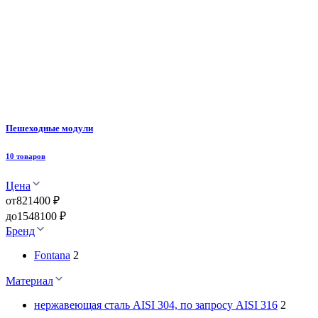
Пешеходные модули
10 товаров
Цена
от
821400 ₽
до
1548100 ₽
Бренд
Fontana
2
Материал
нержавеющая сталь AISI 304, по запросу AISI 316
2