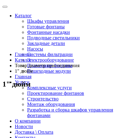
Каталог
Шкафы управления
Готовые фонтаны
Фонтанные насадки
Подводные светильники
Закладные детали
Насосы
Главная
Системы фильтрации
Каталог
Электрооборудование
Товар диаметр присоединения
Плавающие фонтаны
1" дюйм
Пешеходные модули
Главная
Услуги
1" дюйм
Комплексные услуги
Проектирование фонтанов
Строительство
Монтаж оборудования
Разработка и сборка шкафов управления
фонтанами
О компании
Новости
Доставка \ Оплата
Контакты