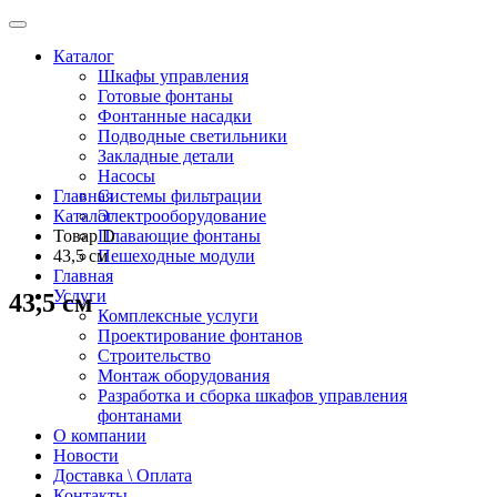
Каталог
Шкафы управления
Готовые фонтаны
Фонтанные насадки
Подводные светильники
Закладные детали
Насосы
Главная
Системы фильтрации
Каталог
Электрооборудование
Товар D
Плавающие фонтаны
43,5 см
Пешеходные модули
Главная
Услуги
43,5 см
Комплексные услуги
Проектирование фонтанов
Строительство
Монтаж оборудования
Разработка и сборка шкафов управления
фонтанами
О компании
Новости
Доставка \ Оплата
Контакты