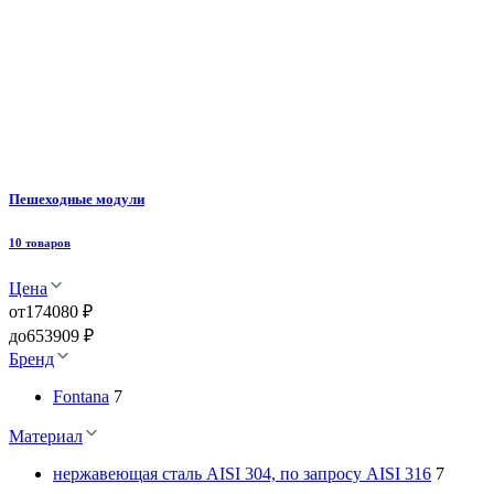
Пешеходные модули
10 товаров
Цена
от
174080 ₽
до
653909 ₽
Бренд
Fontana
7
Материал
нержавеющая сталь AISI 304, по запросу AISI 316
7